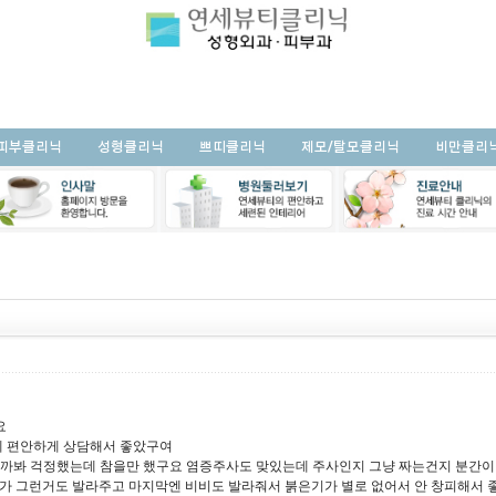
피부클리닉
성형클리닉
쁘띠클리닉
제모/탈모클리닉
비만클리
요
게 편안하게 상담해서 좋았구여
아플까봐 걱정했는데 참을만 했구요 염증주사도 맞있는데 주사인지 그냥 짜는건지 분간
가 그런거도 발라주고 마지막엔 비비도 발라줘서 붉은기가 별로 없어서 안 창피해서 