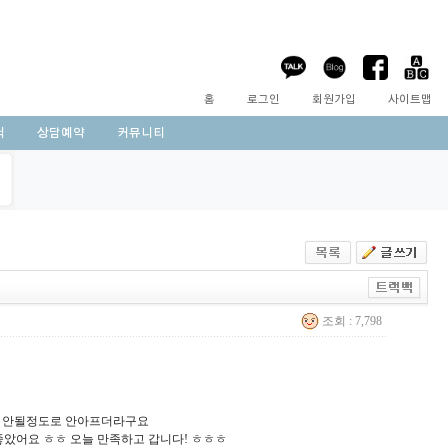
홈
로그인
회원가입
사이트맵
닉
상담예약
커뮤니티
조회 : 7,798
이 안될정도로 안아프더라구요
좋았어요 ㅎㅎ 오늘 만족하고 갑니다! ㅎㅎㅎ