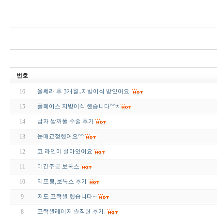
번호
16
울쎄라 후 3개월..지방이식 받았어요.
15
풀페이스 지방이식 했습니다^^*
14
남자 쌍꺼풀 수술 후기
13
눈매교정했어요^^
12
코 라인이 살아있어요
11
미간주름 보톡스
10
리프팅,보톡스 후기
9
저도 프락셀 했습니다~
8
프락셀레이저 솔직한 후기.