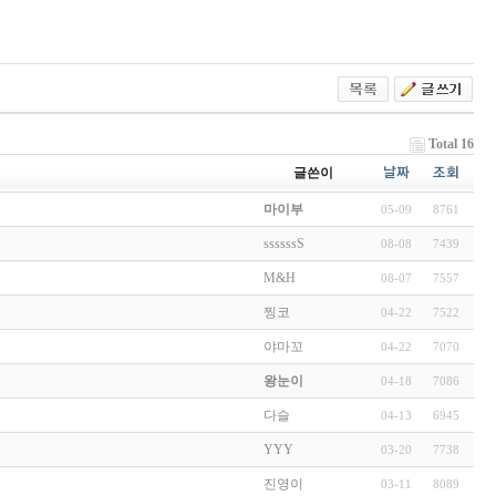
Total 16
글쓴이
날짜
조회
마이부
05-09
8761
ssssssS
08-08
7439
M&H
08-07
7557
찡코
04-22
7522
야마꼬
04-22
7070
왕눈이
04-18
7086
다슬
04-13
6945
YYY
03-20
7738
진영이
03-11
8089