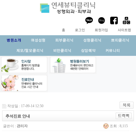
홈
로그인
회원가입
사이트맵
병원소개
여성성형
피부클리닉
성형클리닉
쁘띠클리닉
제모/탈모클리닉
비만클리닉
상담예약
커뮤니티
작성일 : 17-09-14 12:50
추석진료 안내
글쓴이 :
관리자
조회 : 8,115