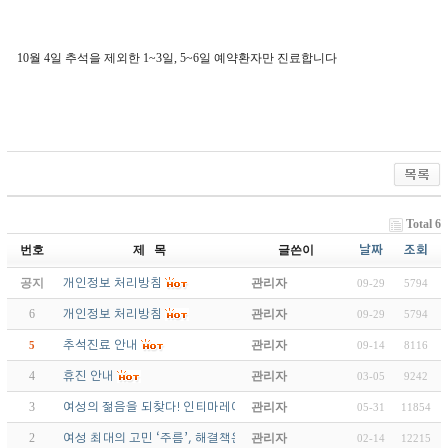
10월 4일 추석을 제외한 1~3일, 5~6일 예약환자만 진료합니다
Total 6
번호
제 목
글쓴이
날짜
조회
공지
관리자
개인정보 처리방침
09-29
5794
6
관리자
개인정보 처리방침
09-29
5794
관리자
5
추석진료 안내
09-14
8116
4
관리자
휴진 안내
03-05
9242
3
관리자
여성의 젊음을 되찾다! 인티마레이저
05-31
11854
2
관리자
여성 최대의 고민 ‘주름’, 해결책은?
02-14
12215